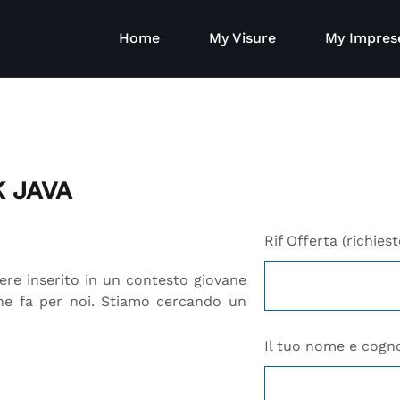
Home
My Visure
My Impres
 JAVA
Rif Offerta (richiest
ere inserito in un contesto giovane
he fa per noi. Stiamo cercando un
Il tuo nome e cogno