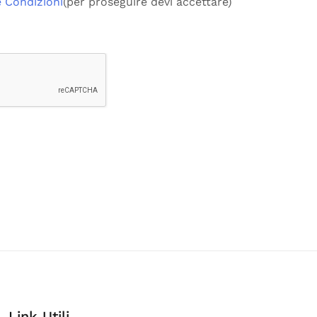
e Condizioni
(per proseguire devi accettare)
Link Utili